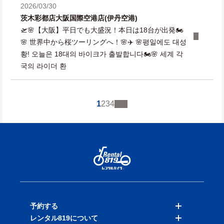
2026/03/30
茨木彩都店
大阪国際空港店(伊丹空港)
🛫🌸【大阪】平日でも大盛況！本日は18台が出発🏍️
🌸 世界中から桜ツーリングへ！🌸✈️ 🌸평일에도 대성
황! 오늘은 18대의 바이크가 출발합니다🏍️🌸 세계 각
국의 라이더 환
1
2
3
4
予約する
レンタル819について