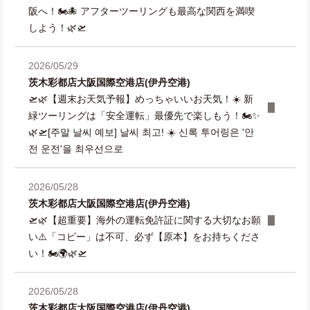
阪へ！🏍️🐙 アフターツーリングも最高な関西を満喫
しよう！🌿🛫
2026/05/29
茨木彩都店
大阪国際空港店(伊丹空港)
🛫🌿【週末お天気予報】めっちゃいいお天気！☀️ 新
緑ツーリングは「安全運転」最優先で楽しもう！🏍️✨
🌿🛫[주말 날씨 예보] 날씨 최고! ☀️ 신록 투어링은 '안
전 운전'을 최우선으로
2026/05/28
茨木彩都店
大阪国際空港店(伊丹空港)
🛫🌿【超重要】海外の運転免許証に関する大切なお願
い⚠️「コピー」は不可、必ず【原本】をお持ちくださ
い！🏍️🌍🌿🛫
2026/05/28
茨木彩都店
大阪国際空港店(伊丹空港)