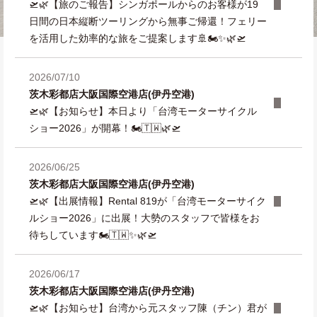
🛫🌿【旅のご報告】シンガポールからのお客様が19
日間の日本縦断ツーリングから無事ご帰還！フェリー
を活用した効率的な旅をご提案します🚢🏍️✨🌿🛫
2026/07/10
茨木彩都店
大阪国際空港店(伊丹空港)
🛫🌿【お知らせ】本日より「台湾モーターサイクル
ショー2026」が開幕！🏍️🇹🇼🌿🛫
2026/06/25
茨木彩都店
大阪国際空港店(伊丹空港)
🛫🌿【出展情報】Rental 819が「台湾モーターサイク
ルショー2026」に出展！大勢のスタッフで皆様をお
待ちしています🏍️🇹🇼✨🌿🛫
2026/06/17
茨木彩都店
大阪国際空港店(伊丹空港)
🛫🌿【お知らせ】台湾から元スタッフ陳（チン）君が