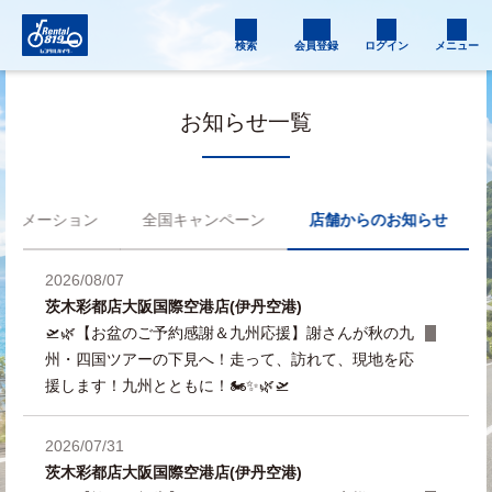
検索
会員登録
ログイン
メニュー
お知らせ一覧
フォメーション
全国キャンペーン
店舗からのお知らせ
2026/08/07
茨木彩都店
大阪国際空港店(伊丹空港)
🛫🌿【お盆のご予約感謝＆九州応援】謝さんが秋の九
州・四国ツアーの下見へ！走って、訪れて、現地を応
援します！九州とともに！🏍️✨🌿🛫
2026/07/31
茨木彩都店
大阪国際空港店(伊丹空港)