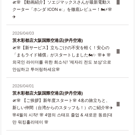
🛫🌸 【動画紹介】ソエジマックスさんが最新電動ス
クーター「ホンダ ICON e:」を徹底レビュー！🏍️⚡🌸
✈️
2026/04/03
茨木彩都店
大阪国際空港店(伊丹空港)
🛫🌸【新サービス】立ちごけの不安を軽く！安心の
「まもライド補償」がスタートしました🏍️✨ 🌸✈️ 🌸
외국인 라이더를 위한 희소식! '제자리 전도 보상'으로
안심하고 투어링하세요🌸
2026/04/01
茨木彩都店
大阪国際空港店(伊丹空港)
🛫🌸 【ご挨拶】新年度スタート🌸 4名の旅立ちと、
新しい仲間（台湾からのスタッフも！）のご紹介🌸✈️
🌸4월의 시작! 🌸 4명의 스태프 졸업 & 새로운 동료(대
만 워킹홀리데이 🌸