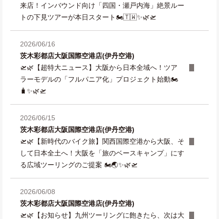
来店！インバウンド向け「四国・瀬戸内海」絶景ルー
トの下見ツアーが本日スタート🏍️🇹🇼✨🌿🛫
2026/06/16
茨木彩都店
大阪国際空港店(伊丹空港)
🛫🌿【超特大ニュース】大阪から日本全域へ！ツア
ラーモデルの「フルパニア化」プロジェクト始動🏍️
🧳✨🌿🛫
2026/06/15
茨木彩都店
大阪国際空港店(伊丹空港)
🛫🌿【新時代のバイク旅】関西国際空港から大阪、そ
して日本全土へ！大阪を「旅のベースキャンプ」にす
る広域ツーリングのご提案 🏍️🌏✨🌿🛫
2026/06/08
茨木彩都店
大阪国際空港店(伊丹空港)
🛫🌿【お知らせ】九州ツーリングに飽きたら、次は大