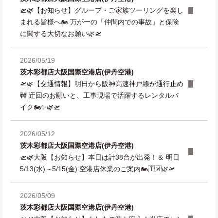
🛫🌿【お知らせ】グループ・ご家族ツーリングを楽し
まれる皆様へ🏍️ 万が一の「仲間内での事故」と保険
に関する大切なお願い🌿🛫
2026/05/19
茨木彩都店
大阪国際空港店(伊丹空港)
🛫🌿【交通情報】明日から阪神高速神戸線が通行止め
🚧 迂回のお願いと、工事現場で活躍するレンタルバ
イク🏍️✨🌿🛫
2026/05/12
茨木彩都店
大阪国際空港店(伊丹空港)
🛫🌿大阪【お知らせ】本日は計38台が出発！＆ 明日
5/13(水)～5/15(金) 空港店休業のご案内🏍️🇹🇼🌿🛫
2026/05/09
茨木彩都店
大阪国際空港店(伊丹空港)