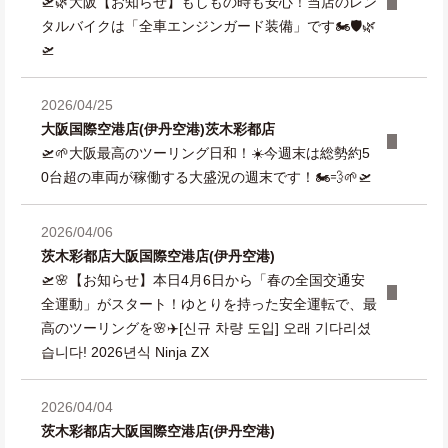
🛫🌿大阪【お知らせ】もしもの時も安心！当店のレン
タルバイクは「全車エンジンガード装備」です🏍️🛡️🌿
🛫
2026/04/25
大阪国際空港店(伊丹空港)
茨木彩都店
🛫🌱大阪最高のツーリング日和！☀️今週末は総勢約5
0台超の車両が稼働する大盛況の週末です！🏍️💨🌱🛫
2026/04/06
茨木彩都店
大阪国際空港店(伊丹空港)
🛫🌸【お知らせ】本日4月6日から「春の全国交通安
全運動」がスタート！ゆとりを持った安全運転で、最
高のツーリングを🌸✈️[신규 차량 도입] 오래 기다리셨
습니다! 2026년식 Ninja ZX
2026/04/04
茨木彩都店
大阪国際空港店(伊丹空港)