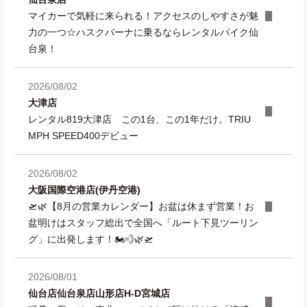
マイカーで気軽に来られる！アクセスのしやすさが魅
力の一つ☆ハスクバーナに乗るならレンタルバイク仙
台泉！
2026/08/02
大津店
レンタル819大津店 この1台、この1年だけ。TRIU
MPH SPEED400デビュー
2026/08/02
大阪国際空港店(伊丹空港)
🛫🌿【8月の営業カレンダー】お盆は休まず営業！お
盆明けはスタッフ総出で全国へ「ルート下見ツーリン
グ」に出発します！🏍️💨🌿🛫
2026/08/01
仙台店
仙台泉店
山形店
H-D宮城店