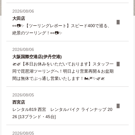
2026/08/06
大田店
👀📷✨【ツーリングレポート】スピード400で巡る、
絶景のツーリング！👀📷✨
2026/08/06
大阪国際空港店(伊丹空港)
🛫🌿【本日お休みをいただいております】スタッフ一
同で琵琶湖ツーリングへ！明日より営業再開＆お盆期
間は無休でぶっ通し営業いたします！🏍️🎆✨🌿🛫
2026/08/05
西宮店
レンタル819 西宮 レンタルバイク ラインナップ 20
26 [13ブランド・45台]
2026/08/05