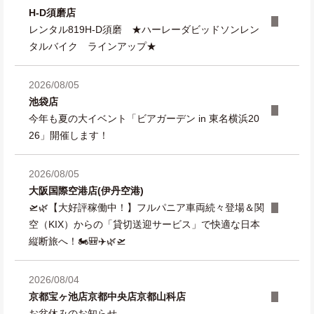
H-D須磨店
レンタル819H-D須磨 ★ハーレーダビッドソンレン
タルバイク ラインアップ★
2026/08/05
池袋店
今年も夏の大イベント「ビアガーデン in 東名横浜20
26」開催します！
2026/08/05
大阪国際空港店(伊丹空港)
🛫🌿【大好評稼働中！】フルパニア車両続々登場＆関
空（KIX）からの「貸切送迎サービス」で快適な日本
縦断旅へ！🏍️🎒✈️🌿🛫
2026/08/04
京都宝ヶ池店
京都中央店
京都山科店
お盆休みのお知らせ