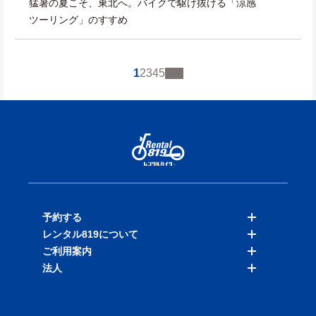
猛暑の夏こそ、東北へ。バイクで駆け抜ける「涼感
ツーリング」のすすめ
1
2
3
4
5
予約する
レンタル819について
バイクを探す
ご利用案内
店舗を探す
料金表
法人
予約履歴
保険と補償
ご利用ガイド
お知らせ
よくある質問
法人向けサービス
加盟ご希望の方