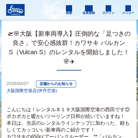
検索
会員登録
ログイン
メニュー
🛫🌸大阪【新車両導入】圧倒的な「足つきの
良さ」で安心感抜群！カワサキ バルカン
S（Vulcan S）のレンタルを開始しました！
🌸✈️
2026/04/07
店舗からのお知らせ
大阪国際空港店(伊丹空港)
こんにちは！レンタル８１９大阪国際空港の西田です😊 
ポカポカと暖かいツーリング日和が続いていますね！
本日は、当店のレンタルラインナップに加わった、頼も
しくてカッコいい新車両のご紹介です！
カワサキの650ccアーバンクルーザー、**「バルカン