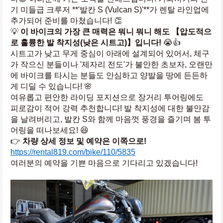
기 미들급 크루저 **'발칸 S (Vulcan S)'**가 렌탈 라인업에 
추가되어 준비를 마쳤습니다! 👏
💡 
이 바이크의 가장 큰 매력은 뭐니 뭐니 해도 【압도적으
로 훌륭한 발 착지성(낮은 시트고)】입니다!
 😭👍
시트고가 낮고 무게 중심이 아래에 설계되어 있어서, 체구
가 작으신 분들이나 '제자리 전도'가 불안한 초보자, 오랜만
에 바이크를 타시는 분들도 안심하고 양발을 땅에 든든하
게 디딜 수 있습니다! 🌸
여유롭고 편안한 라이딩 포지션으로 장거리 투어링에도 
피로감이 적어 강력 추천합니다! 발 착지성에 대한 불안감
을 날려버리고, 발칸 S와 함께 마음껏 풍경을 즐기며 봄 투
어링을 떠나보세요! 😆
👉 
차량 상세 정보 및 예약은 이쪽으로!
https://rental819.com/bike/110/5835
여러분의 예약을 기쁜 마음으로 기다리고 있겠습니다!