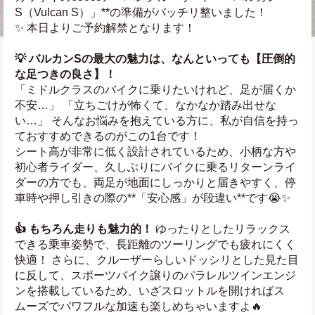
S（Vulcan S）」**の準備がバッチリ整いました！
✨ 本日よりご予約解禁となります！
💡 バルカンSの最大の魅力は、なんといっても【圧倒的
な足つきの良さ】！
「ミドルクラスのバイクに乗りたいけれど、足が届くか
不安…」 「立ちごけが怖くて、なかなか踏み出せな
い…」 そんなお悩みを抱えている方に、私が自信を持っ
ておすすめできるのがこの1台です！
シート高が非常に低く設計されているため、小柄な方や
初心者ライダー、久しぶりにバイクに乗るリターンライ
ダーの方でも、両足が地面にしっかりと届きやすく、停
車時や押し引きの際の**「安心感」が段違い**です😭✨
👍 もちろん走りも魅力的！
 ゆったりとしたリラックス
できる乗車姿勢で、長距離のツーリングでも疲れにくく
快適！ さらに、クルーザーらしいドッシリとした見た目
に反して、スポーツバイク譲りのパラレルツインエンジ
ンを搭載しているため、いざスロットルを開ければス
ムーズでパワフルな加速も楽しめちゃいますよ🔥