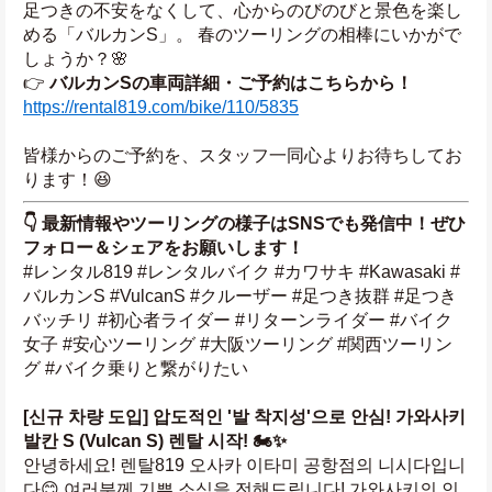
足つきの不安をなくして、心からのびのびと景色を楽し
める「バルカンS」。 春のツーリングの相棒にいかがで
しょうか？🌸
👉 
バルカンSの車両詳細・ご予約はこちらから！
https://rental819.com/bike/110/5835
皆様からのご予約を、スタッフ一同心よりお待ちしてお
ります！😆
👇 最新情報やツーリングの様子はSNSでも発信中！ぜひ
フォロー＆シェアをお願いします！
#レンタル819 #レンタルバイク #カワサキ #Kawasaki #
バルカンS #VulcanS #クルーザー #足つき抜群 #足つき
バッチリ #初心者ライダー #リターンライダー #バイク
女子 #安心ツーリング #大阪ツーリング #関西ツーリン
グ #バイク乗りと繋がりたい
[신규 차량 도입] 압도적인 '발 착지성'으로 안심! 가와사키 
발칸 S (Vulcan S) 렌탈 시작! 🏍️✨
안녕하세요! 렌탈819 오사카 이타미 공항점의 니시다입니
다😊 여러분께 기쁜 소식을 전해드립니다! 가와사키의 인