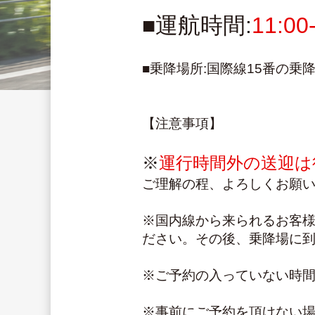
■運航時間:
11:00
■乗降場所:国際線15番の乗
【注意事項】
※
運行時間外の送迎は
ご理解の程、よろしくお願
※国内線から来られるお客様
ださい。その後、乗降場に
※ご予約の入っていない時
※事前にご予約を頂けない