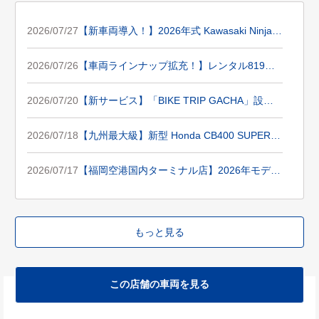
2026/07/27
【新車両導入！】2026年式 Kawasaki Ninja Z
X-4RRがレンタル819福岡空港国内ターミナ
ル店に登場！
2026/07/26
【車両ラインナップ拡充！】レンタル819福
岡空港国内ターミナル店にVストロームシ
リーズ3台が新登場！
2026/07/20
【新サービス】「BIKE TRIP GACHA」設置
のお知らせ！
2026/07/18
【九州最大級】新型 Honda CB400 SUPER F
OUR E-Clutch を大量導入します！
2026/07/17
【福岡空港国内ターミナル店】2026年モデル
「TRIUMPH Speed 400」を2台導入しまし
た！
もっと見る
この店舗の車両を見る