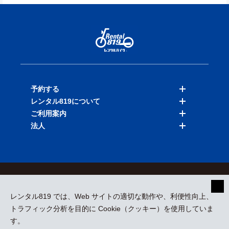
予約する
レンタル819について
バイクを探す
ご利用案内
店舗を探す
料金表
法人
予約履歴
保険と補償
ご利用ガイド
お知らせ
よくある質問
法人向けサービス
加盟ご希望の方
会員規約
プライバシーポリシー
貸渡約款
特定商取引
運営会社
レンタル819 では、Web サイトの適切な動作や、利便性向上、
採用情報
プレスリリース
トラフィック分析を目的に Cookie（クッキー）を使用していま
す。