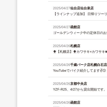
2025/04/27
仙台店
仙台泉店
【ラインナップ追加】 日帰りツーリ
2025/04/27
函館店
ゴールデンウィーク中の定休日のお
2025/04/26
札幌店
🐥【札幌店】🐥カワサキ×カワサキ
2025/04/26
千歳パーク店
札幌白石店
YouTubeでバイク紹介してます✌️😗
2025/04/26
京都中央店
YZF-R25、4/27から貸出開始です。
2025/04/26
函館店