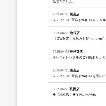
桜咲きました。
2025/04/26
西宮店
レンタル819西宮 (293) << レ
2025/04/25
池袋店
ℹ️【GW限定】夏休みお得～ポン🎫キ
2025/04/25
吉祥寺店
🌞いつもレンタルのご利用ありがと
2025/04/25
西宮店
レンタル819西宮 (294) << 今週のニュース
2025/04/25
札幌店
🐥【札幌店】🐥午後の出発🏍