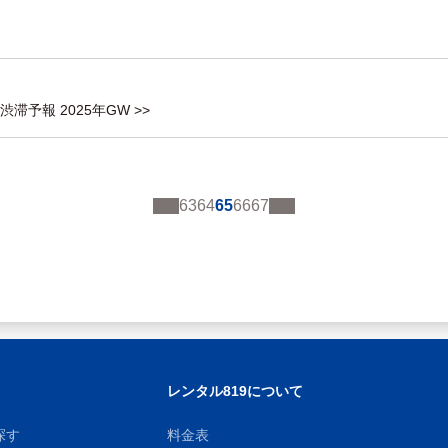
路渋滞予報 2025年GW >>
63
64
65
66
67
レンタル819について
探す
料金表