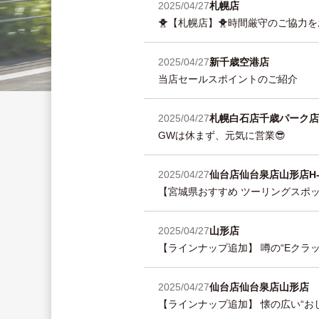
2025/04/27
札幌店
🐥【札幌店】🐥時間厳守のご協力
2025/04/27
新千歳空港店
当店セールスポイントのご紹介
2025/04/27
札幌白石店
千歳パーク店
GWは休まず、元気に営業😎
2025/04/27
仙台店
仙台泉店
山形店
H
【宮城県おすすめ ツーリングスポッ
2025/04/27
山形店
【ラインナップ追加】 噂の“Eクラッ
2025/04/27
仙台店
仙台泉店
山形店
【ラインナップ追加】 懐の広い“おしゃ