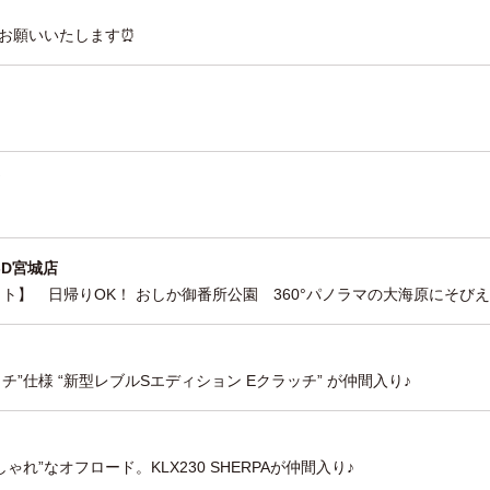
をお願いいたします⏰
-D宮城店
ト】 日帰りOK！ おしか御番所公園 360°パノラマの大海原にそび
チ”仕様 “新型レブルSエディション Eクラッチ” が仲間入り♪
れ”なオフロード。KLX230 SHERPAが仲間入り♪