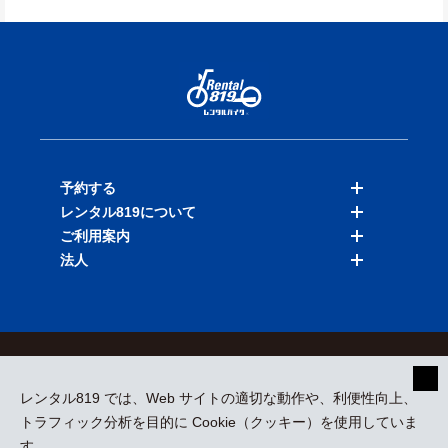
予約する
レンタル819について
バイクを探す
ご利用案内
店舗を探す
料金表
法人
予約履歴
保険と補償
ご利用ガイド
お知らせ
よくある質問
法人向けサービス
加盟ご希望の方
会員規約
プライバシーポリシー
貸渡約款
特定商取引
運営会社
レンタル819 では、Web サイトの適切な動作や、利便性向上、
採用情報
プレスリリース
トラフィック分析を目的に Cookie（クッキー）を使用していま
す。