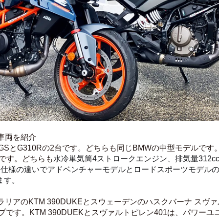
車両を紹介
0GSとG310Rの2台です。どちらも同じBMWの中型モデルです
ルです。どちらも
水冷単気筒4ストロークエンジン、排気量312cc、最
載して、仕様の違いでアドベンチャーモデルとロードスポーツモデ
ます。
アのKTM 390DUKEとスウェーデンのハスクバーナ スヴ
です。KTM 390DUEKとスヴァルトピレン401は、パワ