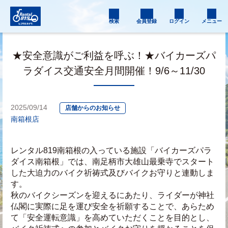
検索
会員登録
ログイン
メニュー
★安全意識がご利益を呼ぶ！★バイカーズパ
ラダイス交通安全月間開催！9/6～11/30
2025/09/14
店舗からのお知らせ
南箱根店
レンタル819南箱根の入っている施設「バイカーズパラ
ダイス南箱根」では、南足柄市大雄山最乗寺でスタート
した大迫力のバイク祈祷式及びバイクお守りと連動しま
す。
秋のバイクシーズンを迎えるにあたり、ライダーが神社
仏閣に実際に足を運び安全を祈願することで、あらため
て「安全運転意識」を高めていただくことを目的とし、