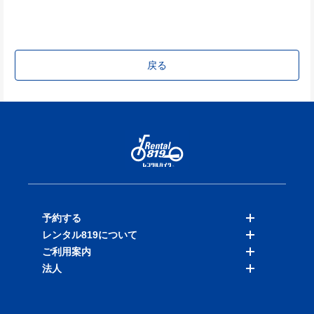
戻る
予約する
レンタル819について
バイクを探す
ご利用案内
店舗を探す
料金表
法人
予約履歴
保険と補償
ご利用ガイド
お知らせ
よくある質問
法人向けサービス
加盟ご希望の方