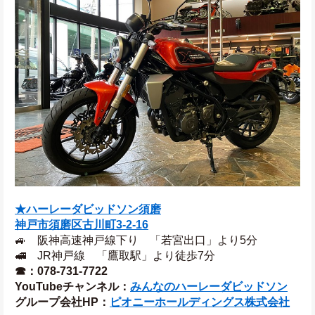
★ハーレーダビッドソン須磨
神戸市須磨区古川町3‐2‐16
🚙　阪神高速神戸線下り　「若宮出口」より5分
🚅　JR神戸線　「鷹取駅」より徒歩7分
☎：078-731-7722
YouTubeチャンネル：
みんなのハーレーダビッドソン
グループ会社HP：
ピオニーホールディングス株式会社