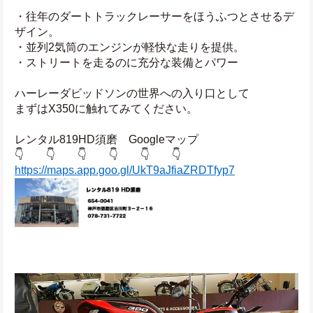
・往年のダートトラックレーサーをほうふつとさせるデ
ザイン。
・並列2気筒のエンジンが軽快な走りを提供。
・ストリートを走るのに充分な装備とパワー
ハーレーダビッドソンの世界への入り口として
まずはX350に触れてみてください。
レンタル819HD須磨　Googleマップ
👇　　👇　　👇　　👇　　👇　　👇
https://maps.app.goo.gl/UkT9aJfiaZRDTfyp7