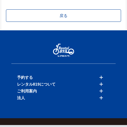
戻る
予約する
レンタル819について
バイクを探す
ご利用案内
店舗を探す
料金表
法人
予約履歴
保険と補償
ご利用ガイド
お知らせ
よくある質問
法人向けサービス
加盟ご希望の方