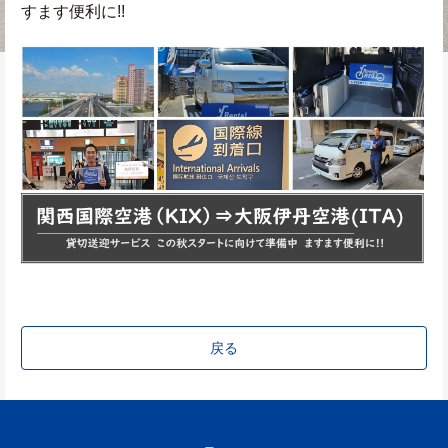
すます便利に!!　
戻る