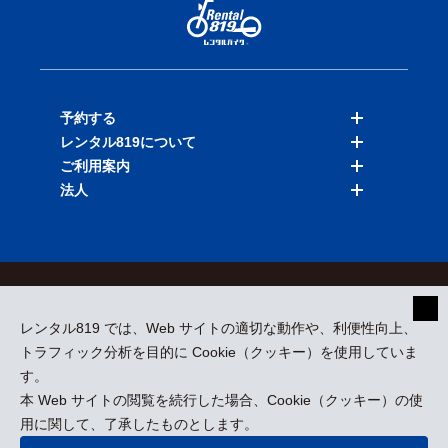
予約する
レンタル819について
バイクを探す
ご利用案内
店舗を探す
料金表
法人
予約履歴
保険と補償
ご利用ガイド
お知らせ
よくある質問
法人向けサービス
加盟ご希望の方
会員規約
プライバシーポリシー
貸渡約款
特定商取引
運営会社
レンタル819 では、Web サイトの適切な動作や、利便性向上、
採用情報
プレスリリース
トラフィック分析を目的に Cookie（クッキー）を使用していま
す。
本 Web サイトの閲覧を続行した場合、Cookie（クッキー）の使
kizuki Rental Service © All Rights Reserved.
用に関して、了承したものとします。