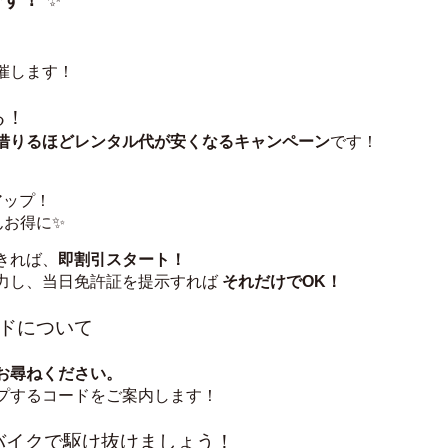
催します！
る！
借りるほどレンタル代が安くなるキャンペーン
です！
アップ！
んお得に✨
きれば、
即割引スタート！
力し、当日免許証を提示すれば 
それだけでOK！
ードについて
お尋ねください。
プするコードをご案内します！
をバイクで駆け抜けましょう！