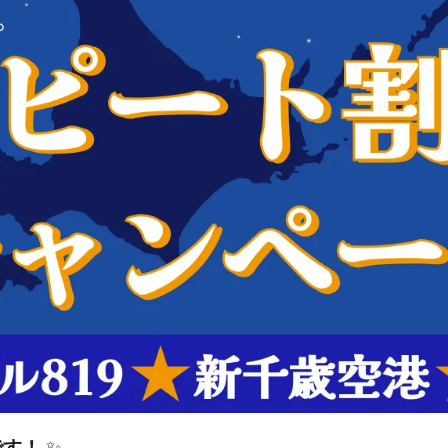
です！
 ✨