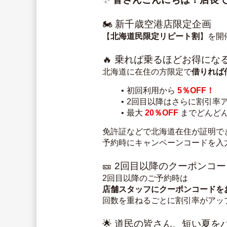
🏍️ 新千歳空港店限定企画
【
北海道民限定リピート割
】を開
🔥 乗れば乗るほどお得にな
北海道に在住の方限定で
借りれば
初回利用から 
5％OFF！
2回目以降はさらに割引率
最大 
20％OFF
 までどんど
免許証などで北海道在住が証明で
予約時にキャンペーンコードを入
🎫 2回目以降のクーポンコ
2回目以降のご予約時は
店舗スタッフにクーポンコードを
回数を重ねるごとに割引率がアッ
🌟 道民の皆さん、短い夏