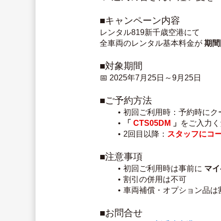
■キャンペーン内容
レンタル819新千歳空港にて
全車両のレンタル基本料金が 
期間
■対象期間
📅 2025年7月25日～9月25日
■ご予約方法
初回ご利用時：予約時にク
「 
CTS05DM
」
をご入力く
2回目以降：
スタッフにコ
■注意事項
初回ご利用時は事前に 
マイ
割引の併用は不可
車両補償・オプション品は
■お問合せ