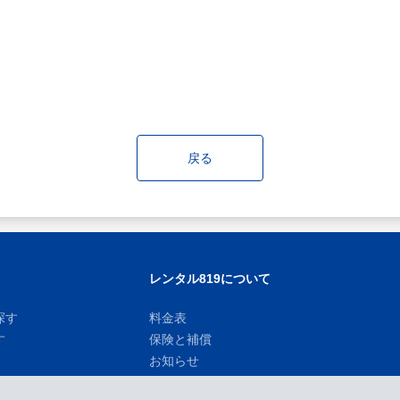
戻る
レンタル819について
探す
料金表
す
保険と補償
お知らせ