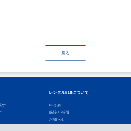
戻る
レンタル819について
探す
料金表
す
保険と補償
お知らせ