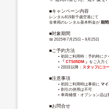
■キャンペーン内容
レンタル819新千歳空港にて
全車両のレンタル基本料金が 
期間
■対象期間
📅 2025年7月25日～9月25日
■ご予約方法
初回ご利用時：予約時にク
「 
CTS05DM
」
をご入力く
2回目以降：
スタッフにコ
■注意事項
初回ご利用時は事前に 
マイ
割引の併用は不可
車両補償・オプション品は
■お問合せ