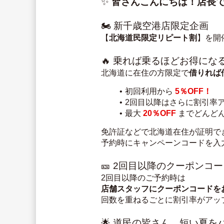
✨ 
皆さんこんにちは！店長
🏍️ 新千歳空港店限定企画
【
北海道民限定リピート割
】を開
🔥 乗れば乗るほどお得にな
北海道に在住の方限定で
借りれば
初回利用から 
5％OFF！
2回目以降はさらに割引率
最大 
20％OFF
 までどんど
免許証などで北海道在住が証明で
予約時にキャンペーンコードを入
🎫 2回目以降のクーポンコ
2回目以降のご予約時は
店舗スタッフにクーポンコードを
回数を重ねるごとに割引率がアッ
🌟 道民の皆さん、短い夏