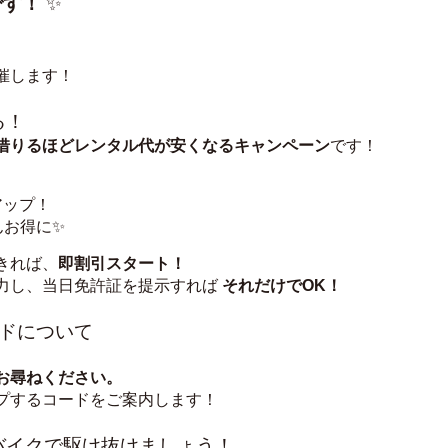
です！
 ✨
催します！
る！
借りるほどレンタル代が安くなるキャンペーン
です！
アップ！
んお得に✨
きれば、
即割引スタート！
力し、当日免許証を提示すれば 
それだけでOK！
ードについて
お尋ねください。
プするコードをご案内します！
をバイクで駆け抜けましょう！