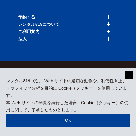
予約する
レンタル819について
バイクを探す
ご利用案内
店舗を探す
料金表
法人
予約履歴
保険と補償
ご利用ガイド
お知らせ
よくある質問
法人向けサービス
加盟ご希望の方
会員規約
プライバシーポリシー
貸渡約款
特定商取引
運営会社
レンタル819 では、Web サイトの適切な動作や、利便性向上、
採用情報
プレスリリース
トラフィック分析を目的に Cookie（クッキー）を使用していま
す。
本 Web サイトの閲覧を続行した場合、Cookie（クッキー）の使
kizuki Rental Service © All Rights Reserved.
用に関して、了承したものとします。
OK