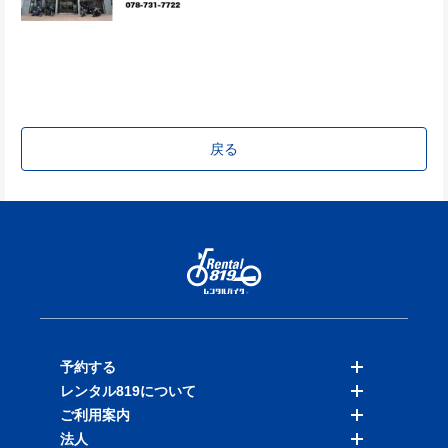
戻る
予約する
レンタル819について
バイクを探す
ご利用案内
店舗を探す
料金表
法人