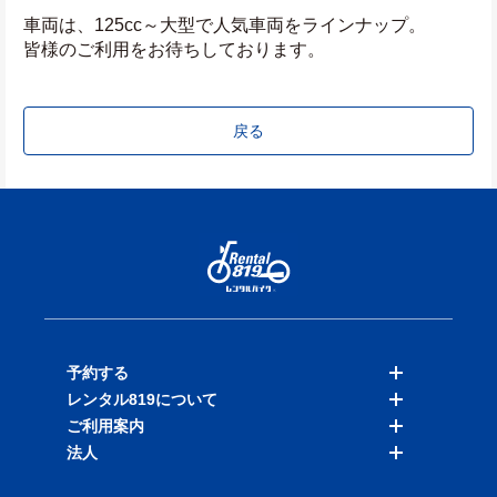
車両は、125cc～大型で人気車両をラインナップ。
皆様のご利用をお待ちしております。
戻る
予約する
レンタル819について
バイクを探す
ご利用案内
店舗を探す
料金表
法人
予約履歴
保険と補償
ご利用ガイド