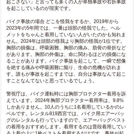
起こさない」と言っても多くの人が単独事故や右折事故
を起こしているのが現実です。
バイク事故の場合 どこを怪我をするか、2019年から
2023年の5年間では、一番は頭部の怪我でした。ヘル
メットをちゃんと着用していない人がいたのかも知れま
せん。2024年は頭部の怪我より胸部の怪我が1位です。
胸部の損傷は、呼吸困難、胸部の痛み、肋骨の骨折など
があります。胸部の外傷は、命に関わるほどの損傷にな
ることがあります。バイク事故を起こして、一瞬で想像
を絶する痛みや呼吸困難に陥り、生命の危機が訪れま
す。誰もが事故を起こすまでは、自分は事故なんて起こ
すことなんてないと思っているでしょう。
警視庁は、バイク運転時には胸部プロテクター着用を訴
えています。2024年胸部プロテクター着用率は、9.8%
しかありません。10人のうちに1名着用しているかのレ
ベルです。レンタル819西宮では、バイク用エアーバッ
グのレンタルも行っていますので、エアーバッグベスト
の着用をおすすめします。着用するのは普段着用してい
る上着の上に1枚ベストを着用するだけです。事故が起