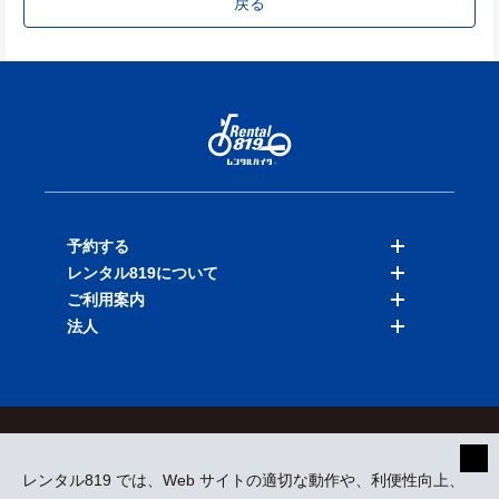
戻る
予約する
レンタル819について
バイクを探す
ご利用案内
店舗を探す
料金表
法人
予約履歴
保険と補償
ご利用ガイド
お知らせ
よくある質問
法人向けサービス
加盟ご希望の方
会員規約
プライバシーポリシー
貸渡約款
特定商取引
運営会社
レンタル819 では、Web サイトの適切な動作や、利便性向上、
採用情報
プレスリリース