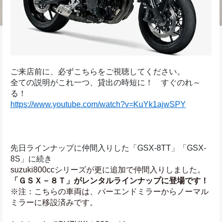
ご来店前に、必ずこちらをご視聴してください。
全ての説明がこれ一つ、貸出の時短に！　すぐのれ～
る！
https://www.youtube.com/watch?v=KuYk1ajwSPY
先日ラインナップに仲間入りした「GSX-8TT」「GSX-
8S」に続き
suzuki800ccシリーズが更に追加で仲間入りしました。
「ＧＳＸ－８Ｔ」がレンタルラインナップに登場です！
※注：こちらの車両は、バーエンドミラーからノーマル
ミラーに移設済みです。