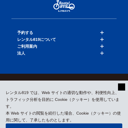
予約する
レンタル819について
バイクを探す
ご利用案内
店舗を探す
料金表
法人
予約履歴
保険と補償
ご利用ガイド
お知らせ
よくある質問
法人向けサービス
加盟ご希望の方
会員規約
プライバシーポリシー
貸渡約款
特定商取引
運営会社
レンタル819 では、Web サイトの適切な動作や、利便性向上、
採用情報
プレスリリース
トラフィック分析を目的に Cookie（クッキー）を使用していま
す。
本 Web サイトの閲覧を続行した場合、Cookie（クッキー）の使
kizuki Rental Service © All Rights Reserved.
用に関して、了承したものとします。