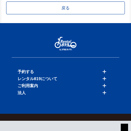
戻る
予約する
レンタル819について
バイクを探す
ご利用案内
店舗を探す
料金表
法人
予約履歴
保険と補償
ご利用ガイド
お知らせ
よくある質問
法人向けサービス
加盟ご希望の方
会員規約
プライバシーポリシー
貸渡約款
特定商取引
運営会社