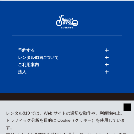
予約する
レンタル819について
バイクを探す
ご利用案内
店舗を探す
料金表
法人
予約履歴
保険と補償
ご利用ガイド
お知らせ
よくある質問
法人向けサービス
加盟ご希望の方
会員規約
プライバシーポリシー
貸渡約款
特定商取引
運営会社
レンタル819 では、Web サイトの適切な動作や、利便性向上、
採用情報
プレスリリース
トラフィック分析を目的に Cookie（クッキー）を使用していま
す。