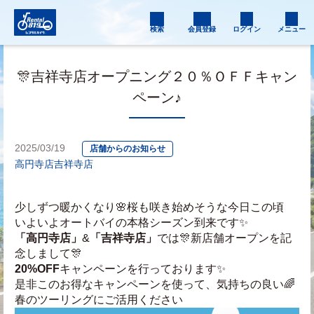
検索
会員登録
ログイン
メニュー
🎊吉祥寺店オープニング２０％ＯＦＦキャン
ペーン♪
2025/03/19
店舗からのお知らせ
高円寺店
吉祥寺店
少しずつ暖かくなり🌸桜も咲き始めそうな今日この頃
いよいよオートバイの本格シーズン到来です✨
「高円寺店」
&
「吉祥寺店」
では🎊新店舗オープンを記
念しまして🎊
20%OFF
キャンペーンを行っております✨
是非このお得なキャンペーンを使って、気持ちの良い🌈
春のツーリングにご活用ください