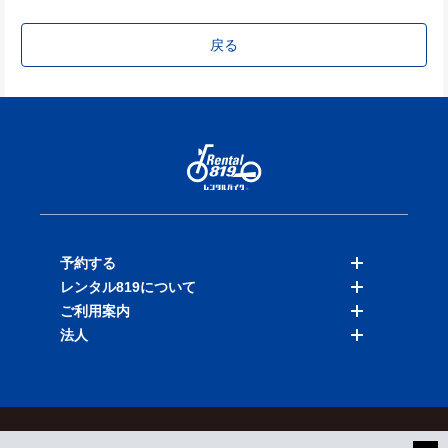
戻る
予約する
レンタル819について
バイクを探す
ご利用案内
店舗を探す
料金表
法人
予約履歴
保険と補償
ご利用ガイド
お知らせ
よくある質問
法人向けサービス
加盟ご希望の方