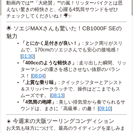
動画内では**「大絶賛」**の嵐！リッターバイクとは思
えない驚きの軽快さと、心躍る4気筒サウンドをぜひ
チェックしてくださいね！🎥✨
🌟 ソエジMAXさんも驚いた！CB1000F SEの
魅力
「とにかく足付きが良い！」
: タンク周りがスリ
ムで、170cmのソエジさんでも安心の接地感！ 
[
01:30
]
「400ccのような軽快さ」
: 走り出した瞬間、リッ
ターマシンの重さを感じさせない抜群のバラン
ス！ [
08:04
]
「上質な乗り味」
: クイックシフターとアシスト
＆スリッパークラッチで、操作はどこまでもス
ムーズです。 [
08:13
]
「4気筒の咆哮」
: 美しい排気管から奏でられるサ
ウンドは、まさに「高級車」の趣！ [
09:10
]
☀️ 今週末の大阪ツーリングコンディション
お天気も味方につけて、最高のライディングを楽しみま