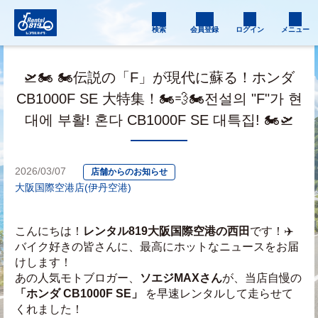
検索
会員登録
ログイン
メニュー
🛫🏍️ 🏍️伝説の「F」が現代に蘇る！ホンダ
CB1000F SE 大特集！🏍️💨🏍️전설의 "F"가 현
대에 부활! 혼다 CB1000F SE 대특집! 🏍️🛫
2026/03/07
店舗からのお知らせ
大阪国際空港店(伊丹空港)
こんにちは！
レンタル819大阪国際空港の西田
です！✈️ 
バイク好きの皆さんに、最高にホットなニュースをお届
けします！
あの人気モトブロガー、
ソエジMAXさん
が、当店自慢の 
「ホンダ CB1000F SE」
 を早速レンタルして走らせて
くれました！