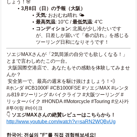
しょう！🌸
3月8日（日）の予報（大阪）
天気
: おおむね晴れ 🌤️
最高気温
: 10°C / 
最低気温
: 4°C
コンディション
: 北風が少し冷たいです
が、日差しが届いて「春の訪れ」を感じる
ツーリング日和になりそうです！
ソエジMAXさんが「2気筒派の自分でも欲しくなる！」
とまで言わしめたこの一台。
 大阪国際空港店で、あなたもその感動を体験してみませ
んか？
 安全第一で、最高の週末を駆け抜けましょう！💨
#ホンダ #CB1000F #CB1000FSE #ソエジMAX #レンタ
ル819 #ツーリング #バイクライフ #大阪ツーリング #
リッターバイク #HONDA #Motorcycle #Touring #오사카 
#투어링 #바이크
👇 
ソエジMAXさんの絶賛レビューはこちらから！
http://www.youtube.com/watch?v=saRN2WQBvUg
한국어: 전설의 "F"를 직접 경험해보세요!