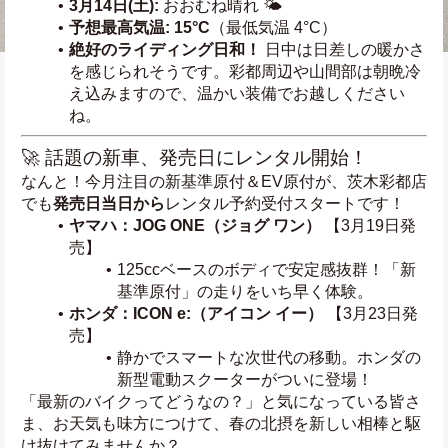
3月14日(土):
 おおむね晴れ 🌤️
予想最高気温:
15°C
（最低気温 4°C）
絶好のライディング日和！
 日中は日差しの暖かさ
を感じられそうです。彩都周辺や山間部は朝晩冷
え込みますので、温かい装備でお越しください
ね。
🚀 話題の新車、発売日にレンタル開始！
なんと！今月注目の新基準原付＆EV原付が、茨木彩都店
でも
発売日当日から
レンタル予約受付スタートです！
ヤマハ：JOG ONE（ジョグ ワン）
 【3月19日発
売】
125ccベースのボディで安定感抜群！「新
基準原付」の走りをいち早く体験。
ホンダ：ICON e:（アイコン イー）
 【3月23日発
売】
静かでスマートな次世代の移動。ホンダの
新型電動スクーターがついに登場！
「最新のバイクってどうなの？」と気になっている皆さ
ま、お天気も味方につけて、春の北摂を新しい相棒と駆
け抜けてみませんか？