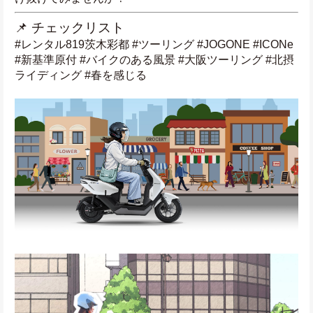
📌 チェックリスト
#レンタル819茨木彩都 #ツーリング #JOGONE #ICONe 
#新基準原付 #バイクのある風景 #大阪ツーリング #北摂
ライディング #春を感じる