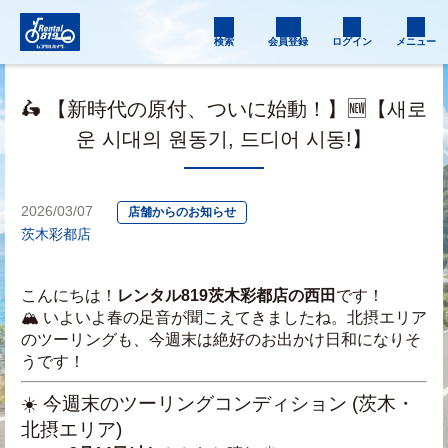
検索
会員登録
ログイン
メニュー
🛵 【新時代の原付、ついに始動！】🆕【새로
운 시대의 원동기, 드디어 시동!】
2026/03/07
店舗からのお知らせ
茨木彩都店
こんにちは！
レンタル819茨木彩都店の西田
です！
🏔️ いよいよ春の足音が聞こえてきましたね。北摂エリア
のツーリングも、今週末は絶好のお出かけ日和になりそ
うです！
☀️ 今週末のツーリングコンディション (茨木・
北摂エリア)