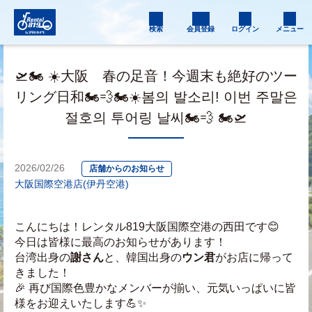
検索
会員登録
ログイン
メニュー
🛫🏍️ ☀️大阪 春の足音！今週末も絶好のツー
リング日和🏍️💨🏍️☀️봄의 발소리! 이번 주말은
절호의 투어링 날씨🏍️💨 🏍️🛫
2026/02/26
店舗からのお知らせ
大阪国際空港店(伊丹空港)
こんにちは！レンタル819大阪国際空港の西田です😊
今日は皆様に最高のお知らせがあります！
台湾出身の
謝さん
と、韓国出身の
ウン君
がお店に帰って
きました！
🎉 再び国際色豊かなメンバーが揃い、元気いっぱいに皆
様をお迎えいたします💪✨