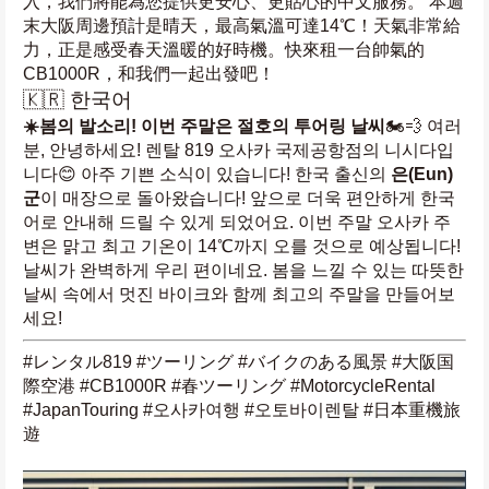
入，我們將能為您提供更安心、更貼心的中文服務。 本週
末大阪周邊預計是晴天，最高氣溫可達14℃！天氣非常給
力，正是感受春天溫暖的好時機。快來租一台帥氣的
CB1000R，和我們一起出發吧！
🇰🇷 한국어
☀️봄의 발소리! 이번 주말은 절호의 투어링 날씨
🏍️💨 여러
분, 안녕하세요! 렌탈 819 오사카 국제공항점의 니시다입
니다😊 아주 기쁜 소식이 있습니다! 한국 출신의 
은(Eun) 
군
이 매장으로 돌아왔습니다! 앞으로 더욱 편안하게 한국
어로 안내해 드릴 수 있게 되었어요. 이번 주말 오사카 주
변은 맑고 최고 기온이 14℃까지 오를 것으로 예상됩니다! 
날씨가 완벽하게 우리 편이네요. 봄을 느낄 수 있는 따뜻한 
날씨 속에서 멋진 바이크와 함께 최고의 주말을 만들어보
세요!
#レンタル819 #ツーリング #バイクのある風景 #大阪国
際空港 #CB1000R #春ツーリング #MotorcycleRental 
#JapanTouring #오사카여행 #오토바이렌탈 #日本重機旅
遊