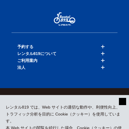
予約する
レンタル819について
バイクを探す
ご利用案内
店舗を探す
料金表
法人
予約履歴
保険と補償
ご利用ガイド
お知らせ
よくある質問
法人向けサービス
加盟ご希望の方
会員規約
プライバシーポリシー
貸渡約款
特定商取引
運営会社
レンタル819 では、Web サイトの適切な動作や、利便性向上、
採用情報
プレスリリース
トラフィック分析を目的に Cookie（クッキー）を使用していま
す。
本 Web サイトの閲覧を続行した場合、Cookie（クッキー）の使
kizuki Rental Service © All Rights Reserved.