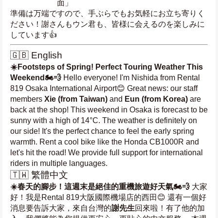
面」
準備は万端ですので、手ぶらでもお気軽にお立ち寄りく
ださい！謝さんもウン君も、皆様に会えるのを楽しみに
しています👍
🇬🇧 English
☀️Footsteps of Spring! Perfect Touring Weather This 
Weekend🏍️💨
 Hello everyone! I'm Nishida from Rental 
819 Osaka International Airport😊 Great news: our staff 
members 
Xie (from Taiwan)
 and 
Eun (from Korea)
 are 
back at the shop! This weekend in Osaka is forecast to be 
sunny with a high of 14°C. The weather is definitely on 
our side! It's the perfect chance to feel the early spring 
warmth. Rent a cool bike like the Honda CB1000R and 
let's hit the road! We provide full support for international 
riders in multiple languages.
🇹🇼 繁體中文
☀️春天的腳步！這週末是絕佳的重機旅遊好天氣🏍️💨
 大家
好！我是Rental 819大阪國際機場店的西田😊 還有一個好
消息要告訴大家，來自台灣的
謝先生
回來啦！有了他的加