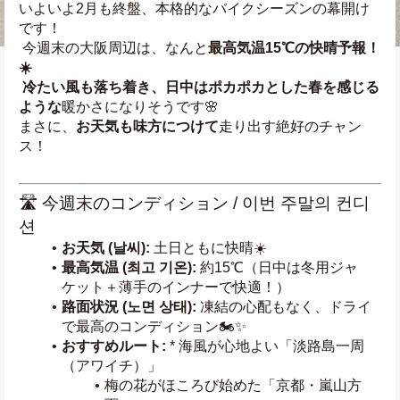
いよいよ2月も終盤、本格的なバイクシーズンの幕開け
です！
 今週末の大阪周辺は、なんと
最高気温15℃の快晴予報！
☀️
 冷たい風も落ち着き、日中はポカポカとした春を感じる
ような
暖かさになりそうです🌸
まさに、
お天気も味方につけて
走り出す絶好のチャン
ス！ 
🛣️ 今週末のコンディション / 이번 주말의 컨디
션
お天気 (날씨):
 土日ともに快晴☀️
最高気温 (최고 기온):
 約15℃（日中は冬用ジャ
ケット＋薄手のインナーで快適！）
路面状況 (노면 상태):
 凍結の心配もなく、ドライ
で最高のコンディション🏍️✨
おすすめルート:
 * 海風が心地よい「淡路島一周
（アワイチ）」
梅の花がほころび始めた「京都・嵐山方