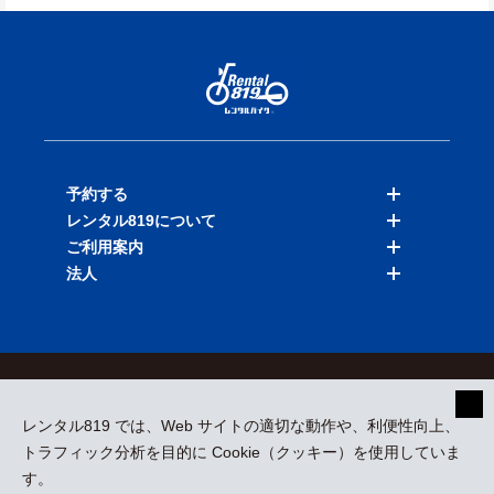
予約する
レンタル819について
バイクを探す
ご利用案内
店舗を探す
料金表
法人
予約履歴
保険と補償
ご利用ガイド
お知らせ
よくある質問
法人向けサービス
加盟ご希望の方
会員規約
プライバシーポリシー
貸渡約款
特定商取引
運営会社
レンタル819 では、Web サイトの適切な動作や、利便性向上、
採用情報
プレスリリース
トラフィック分析を目的に Cookie（クッキー）を使用していま
す。