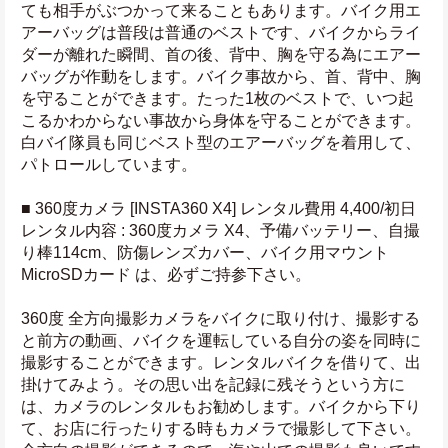
ても相手がぶつかって来ることもあります。バイク用エ
アーバッグは普段は普通のベストです、バイクからライ
ダーが離れた瞬間、首の後、背中、胸を守る為にエアー
バッグが作動をします。バイク事故から、首、背中、胸
を守ることができます。たった1枚のベストで、いつ起
こるかわからない事故から身体を守ることができます。
白バイ隊員も同じベスト型のエアーバッグを着用して、
パトロールしています。
■ 360度カメラ [INSTA360 X4] レンタル費用 4,400/初日
レンタル内容 : 360度カメラ X4、予備バッテリー、自撮
り棒114cm、防傷レンズカバー、バイク用マウント
MicroSDカード は、必ずご持参下さい。
360度 全方向撮影カメラをバイクに取り付け、撮影する
と前方の動画、バイクを運転している自分の姿を同時に
撮影することができます。レンタルバイクを借りて、出
掛けてみよう。その思い出を記録に残そうという方に
は、カメラのレンタルもお勧めします。バイクから下り
て、お店に行ったりする時もカメラで撮影して下さい。