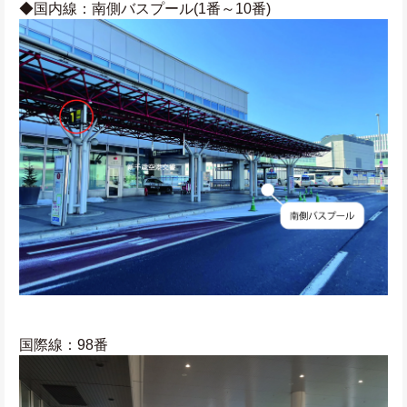
◆国内線：南側バスプール(1番～10番)
国際線：98番