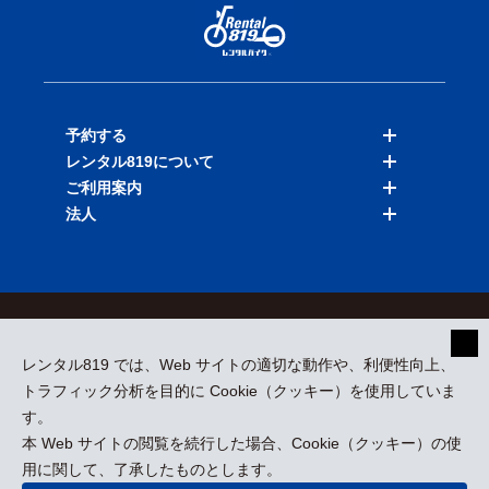
予約する
レンタル819について
バイクを探す
ご利用案内
店舗を探す
料金表
法人
予約履歴
保険と補償
ご利用ガイド
お知らせ
よくある質問
法人向けサービス
加盟ご希望の方
会員規約
プライバシーポリシー
貸渡約款
特定商取引
運営会社
レンタル819 では、Web サイトの適切な動作や、利便性向上、
採用情報
プレスリリース
トラフィック分析を目的に Cookie（クッキー）を使用していま
す。
本 Web サイトの閲覧を続行した場合、Cookie（クッキー）の使
kizuki Rental Service © All Rights Reserved.
用に関して、了承したものとします。