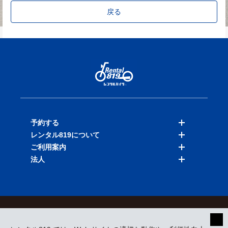
戻る
予約する
レンタル819について
バイクを探す
ご利用案内
店舗を探す
料金表
法人
予約履歴
保険と補償
ご利用ガイド
お知らせ
よくある質問
法人向けサービス
加盟ご希望の方
会員規約
プライバシーポリシー
貸渡約款
特定商取引
運営会社