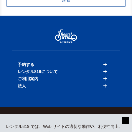
戻る
予約する
レンタル819について
バイクを探す
ご利用案内
店舗を探す
料金表
法人
予約履歴
保険と補償
ご利用ガイド
お知らせ
よくある質問
法人向けサービス
加盟ご希望の方
会員規約
プライバシーポリシー
貸渡約款
特定商取引
運営会社
レンタル819 では、Web サイトの適切な動作や、利便性向上、
採用情報
プレスリリース