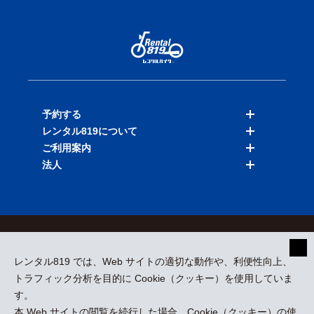
予約する
レンタル819について
バイクを探す
ご利用案内
店舗を探す
料金表
法人
予約履歴
保険と補償
ご利用ガイド
お知らせ
よくある質問
法人向けサービス
加盟ご希望の方
会員規約
プライバシーポリシー
貸渡約款
特定商取引
運営会社
レンタル819 では、Web サイトの適切な動作や、利便性向上、
採用情報
プレスリリース
トラフィック分析を目的に Cookie（クッキー）を使用していま
す。
本 Web サイトの閲覧を続行した場合、Cookie（クッキー）の使
kizuki Rental Service © All Rights Reserved.