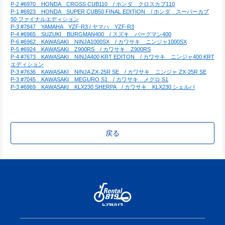
P-2 #6970　HONDA　CROSS CUB110　/ ホンダ　クロスカブ110
P-1 #6923　HONDA　SUPER CUB50 FINAL EDITION　/ ホンダ　スーパーカブ
50 ファイナルエディション
P-3 #7847　YAMAHA　YZF-R3 / ヤマハ　YZF-R3
P-4 #6965　SUZUKI　BURGMAN400　/ スズキ　バーグマン400
P-6 #6962　KAWASAKI　NINJA1000SX　/ カワサキ　ニンジャ1000SX
P-5 #6924　KAWASAKI　Z900RS　/ カワサキ　Z900RS
P-4 #7673　KAWASAKI　NINJA400 KRT EDITON　/ カワサキ　ニンジャ400 KRT
エディション
P-3 #7636　KAWASAKI　NINJA ZX-25R SE　/ カワサキ　ニンジャ ZX-25R SE
P-3 #7045　KAWASAKI　MEGURO S1　/ カワサキ　メグロ S1
P-3 #6969　KAWASAKI　KLX230 SHERPA　/ カワサキ　KLX230 シェルパ
戻る