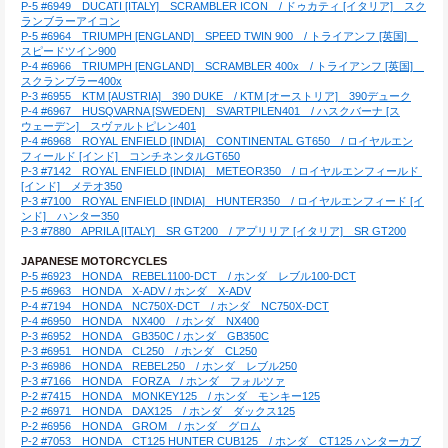
P-5 #6949　DUCATI [ITALY]　SCRAMBLER ICON　/ ドゥカティ [イタリア]　スク
ランブラーアイコン
P-5 #6964　TRIUMPH [ENGLAND]　SPEED TWIN 900　/ トライアンフ [英国]　
スピードツイン900
P-4 #6966　TRIUMPH [ENGLAND]　SCRAMBLER 400x　/ トライアンフ [英国]　
スクランブラー400x
P-3 #6955　KTM [AUSTRIA]　390 DUKE　/ KTM [オーストリア]　390デューク
P-4 #6967　HUSQVARNA [SWEDEN]　SVARTPILEN401　/ ハスクバーナ [ス
ウェーデン]　スヴァルトピレン401
P-4 #6968　ROYAL ENFIELD [INDIA]　CONTINENTAL GT650　/ ロイヤルエン
フィールド [インド]　コンチネンタルGT650
P-3 #7142　ROYAL ENFIELD [INDIA]　METEOR350　/ ロイヤルエンフィールド 
[インド]　メテオ350
P-3 #7100　ROYAL ENFIELD [INDIA]　HUNTER350　/ ロイヤルエンフィード [イ
ンド]　ハンター350
P-3 #7880　APRILA [ITALY]　SR GT200　/ アプリリア [イタリア]　SR GT200
JAPANESE MOTORCYCLES
P-5 #6923　HONDA　REBEL1100-DCT　/ ホンダ　レブル100-DCT
P-5 #6963　HONDA　X-ADV / ホンダ　X-ADV
P-4 #7194　HONDA　NC750X-DCT　/ ホンダ　NC750X-DCT
P-4 #6950　HONDA　NX400　/ ホンダ　NX400
P-3 #6952　HONDA　GB350C / ホンダ　GB350C
P-3 #6951　HONDA　CL250　/ ホンダ　CL250
P-3 #6986　HONDA　REBEL250　/ ホンダ　レブル250
P-3 #7166　HONDA　FORZA　/ ホンダ　フォルツァ
P-2 #7415　HONDA　MONKEY125　/ ホンダ　モンキー125
P-2 #6971　HONDA　DAX125　/ ホンダ　ダックス125
P-2 #6956　HONDA　GROM　/ ホンダ　グロム
P-2 #7053　HONDA　CT125 HUNTER CUB125　/ ホンダ　CT125 ハンターカブ