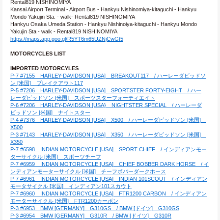
Rental819 NISHINOMIYA
Kansai Airport Terminal - Airport Bus - Hankyu Nishinomiya-kitaguchi - Hankyu 
Mondo Yakujin Sta. - walk- Rental819 NISHINOMIYA
Hankyu Osaka Umeda Station - Hankyu Nishinoiya-kitaguchi - Hankyu Mondo 
Yakujin Sta - walk - Rental819 NISHINOMIYA
https://maps.app.goo.gl/R5YT6m65UZNjCwGt5
MOTORCYCLES LIST
IMPORTED MOTORCYLES
P-7 #7155　HARLEY-DAVIDSON [USA]　BREAKOUT117　/ ハーレーダビッドソ
ン [米国]　ブレイクアウト117
P-5 #7206　HARLEY-DAVIDSON [USA]　SPORTSTER FORTY-EIGHT　/ ハー
レーダビッドソン [米国]　スポーツスターフォーティエイト
P-6 #7206　HARLEY-DAVIDSON [USA}　NIGHTSTER SPECIAL　/ ハーレーダ
ビッドソン [米国]　ナイトスター
P-4 #7376　HARLEY-DAVIDSON [USA]　X500　/ ハーレーダビッドソン [米国]　
X500
P-3 #7143　HARLEY-DAVIDSON [USA]　X350　/ ハーレーダビッドソン [米国]　
X350
P-7 #6598　INDIAN MOTORCYCLE [USA]　SPORT CHIEF　/ インディアンモー
ターサイクル [米国]　スポーツチーフ
P-7 #6959　INDIAN MOTORCYCLE [USA]　CHIEF BOBBER DARK HORSE　/ イ
ンディアンモーターサイクル [米国]　チーフボバーダークホース
P-7 #6961　INDIAN MOTORCYCLE [USA]　INDIAN 101SCOUT　/ インディアン
モータサイクル [米国]　インディアン101スカウト
P-7 #6960　INDIAN MOTORCYCLE [USA]　FTR1200 CARBON　/ インディアン
モーターサイクル [米国]　FTR1200カーボン
P-3 #6953　BMW [GERMANY]　G310GS　/ BMW [ドイツ]　G310GS
P-3 #6954　BMW [GERMANY]　G310R　/ BMW [ドイツ]　G310R