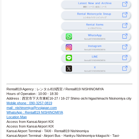
Rental819 Agency : レンタル819西宮 / Rental819 NISHINOMIYA
Hours of Operation : 10:00 - 18:30
Address : 西宮市下大市東町16-27 / 16-27 Shimo oichi higashimachi Nisinomiya city
Mobile phone : 090-3257-0819
mail : nishinomiya@rvojapan.com
WhatsApp : Rental819 NISHINOMIYA
Location Map
Access from Kansai Airport KIX
Access from Kansai Airport KIX
Kansai Airport Terminal - TAXI - Rental819 Nishinomiya
Kansai Airport Terminal - Airport Bus - Hankyu Nishinomiya-kitaguchi - Taxi- 