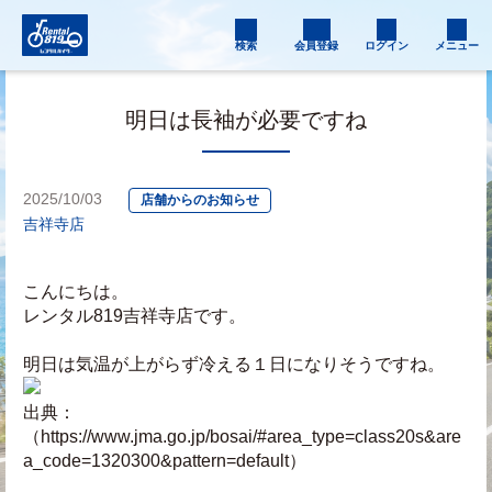
検索
会員登録
ログイン
メニュー
明日は長袖が必要ですね
2025/10/03
店舗からのお知らせ
吉祥寺店
こんにちは。
レンタル819吉祥寺店です。
明日は気温が上がらず冷える１日になりそうですね。
出典：
（https://www.jma.go.jp/bosai/#area_type=class20s&are
a_code=1320300&pattern=default）