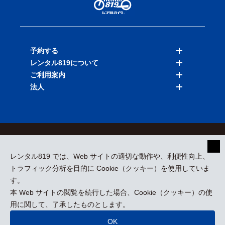
予約する
レンタル819について
バイクを探す
ご利用案内
店舗を探す
料金表
法人
予約履歴
保険と補償
ご利用ガイド
お知らせ
よくある質問
法人向けサービス
加盟ご希望の方
会員規約
プライバシーポリシー
貸渡約款
特定商取引
運営会社
レンタル819 では、Web サイトの適切な動作や、利便性向上、
採用情報
プレスリリース
トラフィック分析を目的に Cookie（クッキー）を使用していま
す。
本 Web サイトの閲覧を続行した場合、Cookie（クッキー）の使
kizuki Rental Service © All Rights Reserved.
用に関して、了承したものとします。
OK